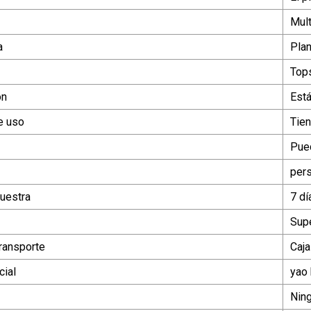
Mult
a
Plan
Top
ón
Está
e uso
Tien
Pue
per
uestra
7 dí
Supe
ransporte
Caja
ial
yao 
Ning