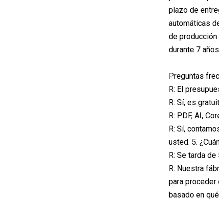
plazo de entre
automáticas de
de producción 
durante 7 años
Preguntas frec
R: El presupues
R: Sí, es gratu
R: PDF, AI, Co
R: Sí, contamo
usted. 5. ¿Cuá
R: Se tarda de
R: Nuestra fáb
para proceder 
basado en qué 