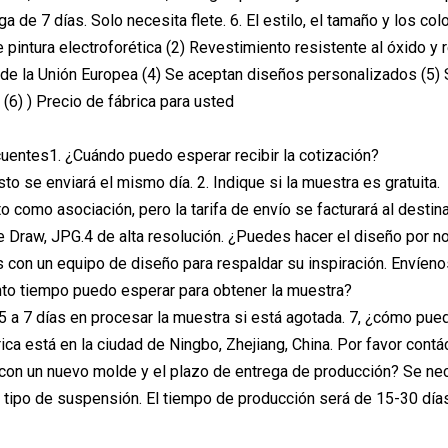
ga de 7 días. Solo necesita flete. 6. El estilo, el tamaño y los 
 pintura electroforética (2) Revestimiento resistente al óxido 
de la Unión Europea (4) Se aceptan diseños personalizados (5) S
 (6) ) Precio de fábrica para usted
uentes1. ¿Cuándo puedo esperar recibir la cotización?
to se enviará el mismo día. 2. Indique si la muestra es gratuita.
ito como asociación, pero la tarifa de envío se facturará al desti
re Draw, JPG.4 de alta resolución. ¿Puedes hacer el diseño por n
s con un equipo de diseño para respaldar su inspiración. Envíen
nto tiempo puedo esperar para obtener la muestra?
 5 a 7 días en procesar la muestra si está agotada. 7, ¿cómo pued
rica está en la ciudad de Ningbo, Zhejiang, China. Por favor cont
con un nuevo molde y el plazo de entrega de producción? Se nec
tipo de suspensión. El tiempo de producción será de 15-30 días