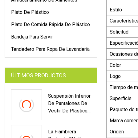
Estilo
Plato De Plástico
Característic
Plato De Comida Rápida De Plástico
Solicitud
Bandeja Para Servir
Especificaci
Tendedero Para Ropa De Lavandería
Ocasiones d
Color
ÚLTIMOS PRODUCTOS
Logo
Tiempo de m
Suspensión Inferior
Superficie
De Pantalones De
Paquete de t
Vestir De Plástico
Para Pantalones
Marca comerc
De Adultos Con
La Fiambrera
Origen
Gancho Giratorio De