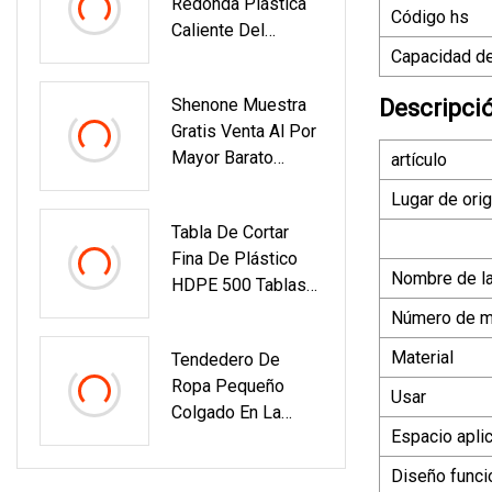
Redonda Plástica
Metal Y Clips
Código hs
Caliente Del
Móviles
Envase De Comida
Capacidad de
Mantiene La Fuente
Shenone Muestra
Descripci
Fresca De La
Gratis Venta Al Por
Fábrica Del
Mayor Barato
artículo
Almacenamiento
Restaurante
Lugar de ori
Moderno Duradero
Tabla De Cortar
Poco Profundo
Fina De Plástico
Mate Negro
Nombre de l
HDPE 500 Tablas
Redondo Plato De
De Cortar PE Index
Cena De Melamina
Número de 
De Plástico
Material
Tendedero De
Ropa Pequeño
Usar
Colgado En La
Espacio apli
Parte Inferior De
Plástico Caliente
Diseño funci
De Bajo Precio