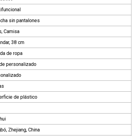
ifuncional
cha sin pantalones
s, Camisa
ndar, 38 cm
da de ropa
de personalizado
sonalizado
as
rficie de plástico
hui
bó, Zhejiang, China