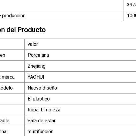
392
 producción
100
ón del Producto
valor
gen
Porcelana
Zhejiang
a marca
YAOHUI
modelo
Nuevo diseño
El plastico
Ropa, Limpieza
cable
Sala de estar
onal
multifunción