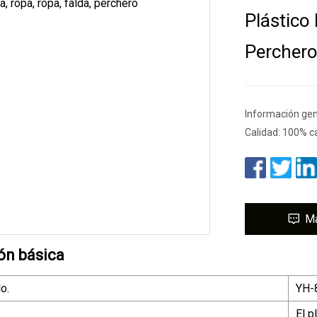
Plástico
Percher
Información gene
Calidad: 100% c
M
ón básica
o.
YH-
El p