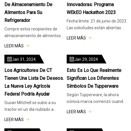
De Almacenamiento De
Innovadoras: Programa
Alimentos Para Su
WEkEO Hackathon 2023
Refrigerador
Fecha límite: 21 de junio de 2023
Las solicitudes están abiertas
Compre estos recipientes de
para WEkEO Hackathon 2023. El
almacenamiento de alimentos
LEER MÁS
para ayudar a prolongar la vida
LEER MÁS
útil de sus productos.
Jan 31, 2024
Jan 29, 2024
Los Agricultores De CT
Esto Es Lo Que Realmente
Tienen Una Lista De Deseos.
Significan Los Diferentes
La Nueva Ley Agrícola
Símbolos De Tupperware
Federal Podría Ayudar
Según Tupperware, la ahora
icónica marca comenzó cuando
Susan Mitchell se subió a su
un innovador
tractor en un día nublado a
LEER MÁS
principios de mayo para
LEER MÁS
comenzar