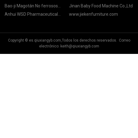
Bao-ji Magotán No ferrosos
Jinan Baby Food Machine Co.,Ltd
metales Co., Ltd
Anhui WSD Pharmaceutical
www.jiekenfurniture.com
Co.,Ltd.
Copyright © es.qiuxiangyb.com,Todos los derechos reservados. Correo
electrónico:
keith@qiuxiangyb.com