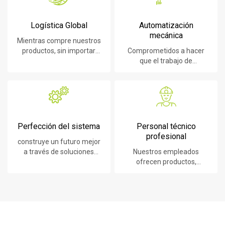
Logística Global
Automatización
mecánica
Mientras compre nuestros
productos, sin importar
Comprometidos a hacer
dónde se encuentre, le
que el trabajo de
brindaremos el mejor
construcción sea más fácil,
servicio de logística
rápido y seguro
Perfección del sistema
Personal técnico
profesional
construye un futuro mejor
a través de soluciones
Nuestros empleados
sostenibles e innovadoras.
ofrecen productos,
sistemas, software y
servicios líderes en
tecnología a nuestros
clientes