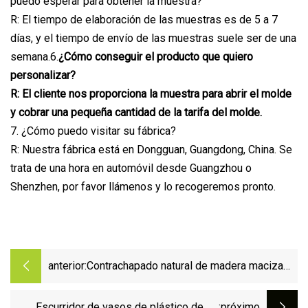
puedo esperar para obtener la muestra?
R: El tiempo de elaboración de las muestras es de 5 a 7
días, y el tiempo de envío de las muestras suele ser de una
semana.6.
¿Cómo conseguir el producto que quiero
personalizar?
R: El cliente nos proporciona la muestra para abrir el molde
y cobrar una pequeña cantidad de la tarifa del molde.
7. ¿Cómo puedo visitar su fábrica?
R: Nuestra fábrica está en Dongguan, Guangdong, China. Se
trata de una hora en automóvil desde Guangzhou o
Shenzhen, por favor llámenos y lo recogeremos pronto.
anterior:
Contrachapado natural de madera maciza
de madera para hombre, abrigo, chaqueta,
traje, pantalones, ropa, perchas de Metal de
Escurridor de vasos de plástico de 20
:próximo