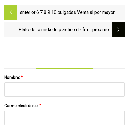
anterior:
6 7 8 9 10 pulgadas Venta al por mayor
Color sólido desechable PS Plato de cena
de plástico
Plato de comida de plástico de fruta
:próximo
personalizada de utensilios de cocina de
uso duradero
Nombre:
*
Correo electrónico:
*