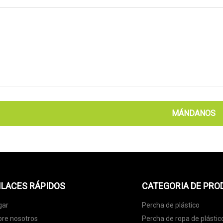
MÁNDANOS
LACES RÁPIDOS
CATEGORIA DE PR
gar
Percha de plástico
re nosotros
Percha de ropa de plástic