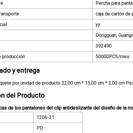
ve
Percha para pant
ransporte
caja de cartón de 
ial
yy
Dongguan, Guang
392490
 producción
50000PCS/mes
do y entrega
uete por unidad de producto 32,00 cm * 15,00 cm * 3,00 cm Pes
ón del Producto
cas de los pantalones del clip antideslizante del diseño de la m
1206-31
PD