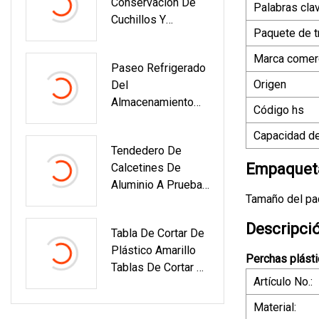
Conservación De
Frescura Caja De
Palabras cla
Cuchillos Y
Contenedores De
Paquete de t
Tenedores De
Almacenamiento
Frutas, Caja De
De Alimentos
Marca comerc
Paseo Refrigerado
Almacenamiento
Fabricantes
Origen
Del
De Grado
Muestra Disponible
Almacenamiento
Alimenticio,
Contenedor / Caja
Código hs
Del Cuarto Frío Del
Fiambrera Sellada
De Alimentos PLA
Capacidad de
Sistema De
Refrigerada,
Tendedero De
Enfriamiento En El
Fiambrera Pequeña
Empaqueta
Calcetines De
Cuarto Frío Para La
Aluminio A Prueba
Comida Baja De La
Tamaño del paq
De Viento Para El
Temperatura
Hogar, 28 Clips,
Descripci
Tabla De Cortar De
Colgadores De
Plástico Amarillo
Exhibición De
Perchas plásti
Tablas De Cortar 18
Lencería Corporal
Artículo No.:
X 12 X 1/2" Para
Aves Crudas
Material: