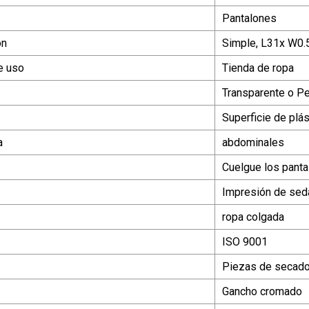
Pantalones
ón
Simple, L31x W0
e uso
Tienda de ropa
Transparente o P
Superficie de plás
a
abdominales
Cuelgue los pant
Impresión de sed
ropa colgada
ISO 9001
Piezas de secado
Gancho cromado