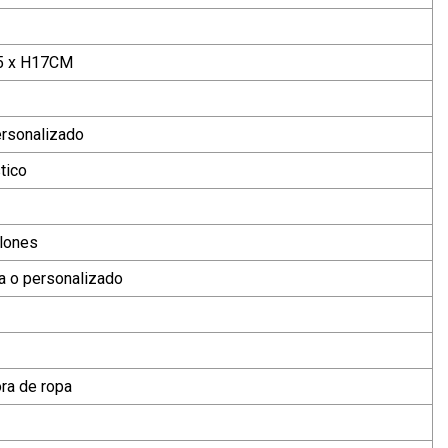
.5 x H17CM
ersonalizado
tico
alones
a o personalizado
ra de ropa