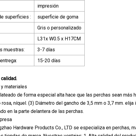
impresión
e superficies :
superficie de goma
Gris o personalizado
L31x W0.5 x H17CM
s muestras:
3-7 días
entrega:
15-20 días
 calidad.
 y materiales
plateado de forma especial alta hace que las perchas sean más h
 rosa, níquel. (3) Diámetro del gancho de 3,5 mm o 3,7 mm. elij
ado en la parte delantera de las perchas.
mpresa
zhao Hardware Products Co., LTD se especializa en perchas, m
 tiendas de marca. Nuestras ventajas: 1. Alta calidad del produc