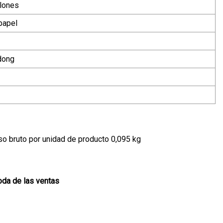
alones
papel
dong
o bruto por unidad de producto 0,095 kg
oda de las ventas