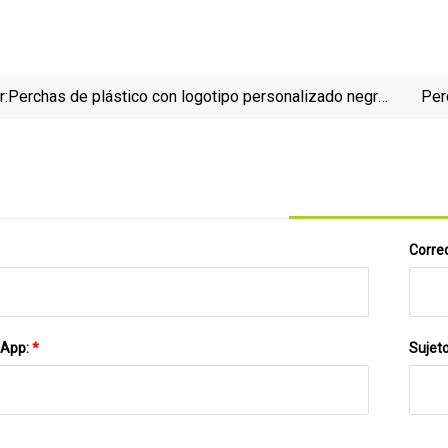
r:
Perchas de plástico con logotipo personalizado negro
Per
flocado con clips
esti
Correo
sApp:
*
Sujet