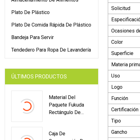
Solicitud
Plato De Plástico
Especificaci
Plato De Comida Rápida De Plástico
Ocasiones d
Bandeja Para Servir
Color
Tendedero Para Ropa De Lavandería
Superficie
Materia prim
Uso
ÚLTIMOS PRODUCTOS
Logo
Material Del
Función
Paquete Fukuda
Certificación
Rectángulo De
China Tapa De
Tipo
Plástico
Gancho
Caja De
Preservación De La