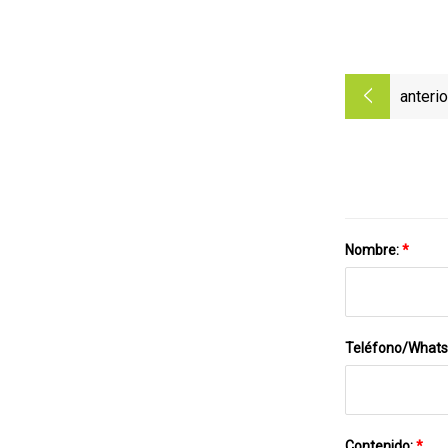
anterio
Nombre:
*
Teléfono/What
Contenido:
*