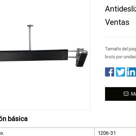
Antidesl
Ventas
Tamaño del paqu
bruto por unida
M
ón básica
o.
1206-31