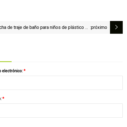
cha de traje de baño para niños de plástico de
:próximo
lo plano con forma de cuerpo de precio barato
 electrónico:
*
o:
*