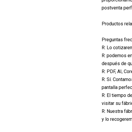
postventa perf
Productos rel
Preguntas frec
R: Lo cotizare
R: podemos env
después de que
R: PDF, AI, Co
R: Sí. Contamo
pantalla perfe
R: El tiempo d
visitar su fábr
R: Nuestra fáb
y lo recogerem