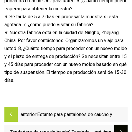
podamos crear un CAD para usted. 5. ¿Cuánto tiempo puedo
esperar para obtener la muestra?
R: Se tarda de 5 a 7 días en procesar la muestra si está
agotada. 7, ¿cómo puedo visitar su fábrica?
R: Nuestra fábrica está en la ciudad de Ningbo, Zhejiang,
China. Por favor contáctenos. Organizaremos un viaje para
usted. 8, ¿Cuánto tiempo para proceder con un nuevo molde
y el plazo de entrega de producción? Se necesitan entre 15
y 45 días para proceder con un nuevo molde basado en qué
tipo de suspensión. El tiempo de producción será de 15-30
días.
anterior:
Estante para pantalones de caucho y
plástico sumergido en acero inoxidable,
percha para pantalones