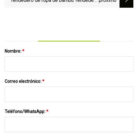
Tendedero de ropa de bambú Tendedero
:próximo
de ropa plegable de madera
Nombre:
*
Correo electrónico:
*
Teléfono/WhatsApp:
*