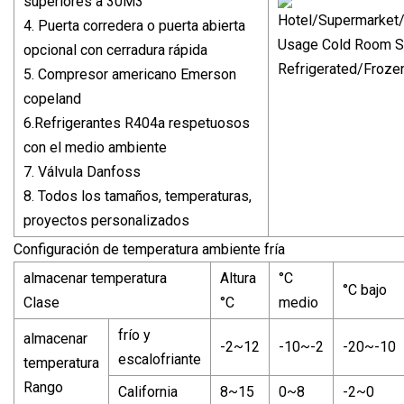
superiores a 30M3
4. Puerta corredera o puerta abierta
opcional con cerradura rápida
5. Compresor americano Emerson
copeland
6.Refrigerantes R404a respetuosos
con el medio ambiente
7. Válvula Danfoss
8. Todos los tamaños, temperaturas,
proyectos personalizados
Configuración de temperatura ambiente fría
almacenar temperatura
Altura
°C
°C bajo
Clase
°C
medio
frío y
almacenar
-2~12
-10~-2
-20~-10
escalofriante
temperatura
Rango
California
8~15
0~8
-2~0