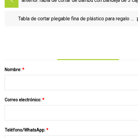
anterior:
Tabla de cortar de bambú con bandeja de 3 ca
plástico
Tabla de cortar plegable fina de plástico para regalo de
promoción
Nombre:
*
Correo electrónico:
*
Teléfono/WhatsApp:
*