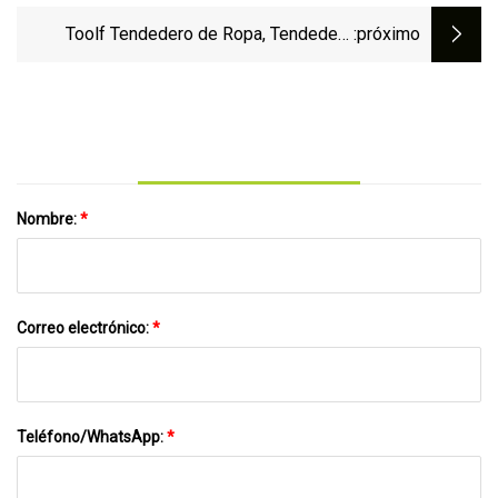
Premium Crew hombres deporte niños
Toolf Tendedero de Ropa, Tendedero
:próximo
medias
Plegable de Aluminio para Ropa, Gran
Tendedero Plegable Gullwings, para Ropa
de Cama, Ropa, Calcetines, Bufandas
Nombre:
*
Correo electrónico:
*
Teléfono/WhatsApp:
*