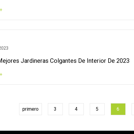
+
 2023
Mejores Jardineras Colgantes De Interior De 2023
+
primero
3
4
5
6