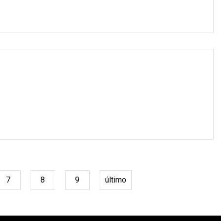
7
8
9
último