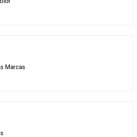
olor
as Marcas
os