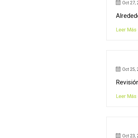
Oct 27,
Alreded
Leer Más 
Oct 25,
Revisió
Leer Más 
Oct 23,